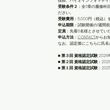
技師、バイオインフォマティ
受験条件２
：
全11章の履修
ださい。
受験費用
：5,000円（税込
申込期限
：試験開催の1週間
定員
：先着6名様とさせてい
申込方法
：
CONTACT
からお
​なお、
認定後にこちらに氏名
■ 第３回 資格認定試験
202
■ 第２回 資格認定試験
：
20
■ 第１回 資格認定試験
：202