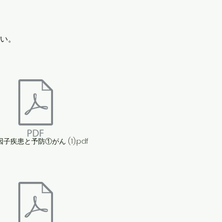
さい。
多因子疾患と予防①がん (1).pdf