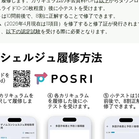
て履修します。
カリキュラムの学習資料PDFは
以下
からダウンロ
スライド10-20枚程度）後に小テストを受けます。
ストは10問前後で、8割に正解することで修了できます。
ム（2026年4月現在は11項目）を修了すると修了証が発行されま
き、
以下の認定試験
を受ける際に必要となります。