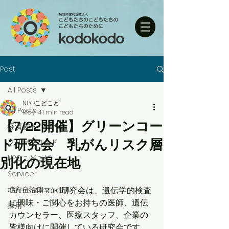
Post
All Posts
NPOこどこど
All Posts
May 14
1 min read
【7/22開催】グリーンコー
経済教室
ド研究会 乳がんリスク層
グリーンコード
NPOこどこど
別化の現在地
Service
地方自治体コンサル
GreenChord研究会は、遺伝学的検査
に興味・ご関心をお持ちの医師、遺伝
採用
カウンセラー、医療スタッフ、企業の
皆様向けに開催している研究会です。