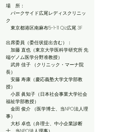
場 所：
パークサイド広尾レディスクリニッ
ク
東京都港区南麻布5-1-11 Qiz広尾 3F
出席委員（委任状提出含む）：
加藤 直也（東京大学医科学研究所 先
端ゲノム医学分野准教授）
武井 佳子 （クリニック・マーナ院
長）
安藤 寿康（慶応義塾大学文学部教
授）
小原 眞知子（日本社会事業大学社会
福祉学部教授）
金田 俊介 （医学博士、当NPO法人理
事）
大杉 卓也（弁理士、中小企業診断
士、当NPO法人理事）