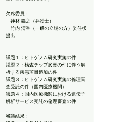
欠席委員：
神林 義之（弁護士）
竹内 清香（一般の立場の方）委任状
提出
議題１：ヒトゲノム研究実施の件
議題２：検査チップ変更の件に伴う解
析する疾患項目追加の件
議題３：ヒトゲノム研究実施の倫理審
査受託の件（国内医療機関）
議題４：国内医療機関における遺伝子
解析サービス受託の倫理審査の件
審議結果：
議題１：条件付き承認
議題２＆議題３：承認