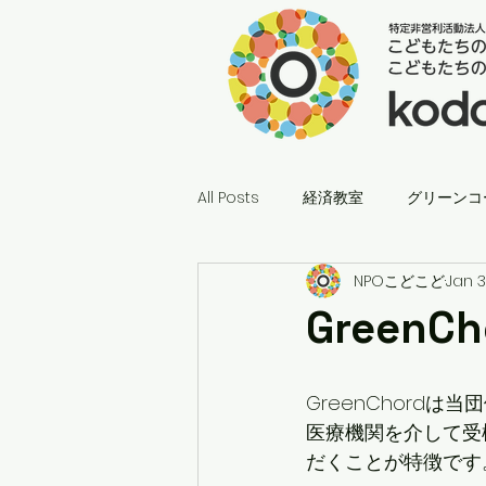
All Posts
経済教室
グリーンコ
NPOこどこど
Jan 3
GreenC
GreenChord
医療機関を介して受
だくことが特徴です