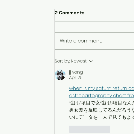
2 Comments
Write a comment...
Webフロントエンジニア募
Sort by:
Newest
集！（常勤）
jj yang
Apr 25
when is my saturn return ca
astrocartography chart fr
性は7項目で女性は6項目な
男女差を反映してるんだろう
いにデータを一人で見てもよ
Like
Reply