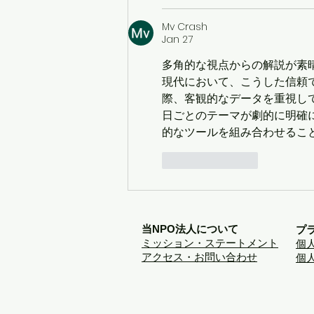
Mv Crash
Jan 27
多角的な視点からの解説が素
現代において、こうした信頼
際、客観的なデータを重視し
日ごとのテーマが劇的に明確
的なツールを組み合わせるこ
Like
Reply
当NPO法人について
プ
ミッション・ステートメント
個
アクセス・お問い合わせ
個