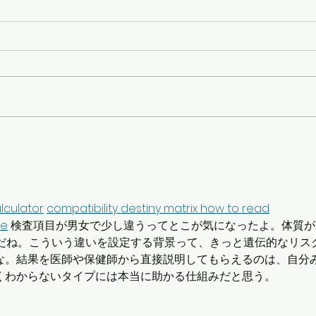
うつ
学会出展・共催のお知らせ
第34回日本健康教育学会学術
大会
lculator
compatibility destiny matrix how to read
ee
 検査項目が男女で少し違うってとこが気になったよ。体質が
んだね。こういう違いを設定する背景って、きっと遺伝的なリス
な。結果を医師や保健師から直接説明してもらえるのは、自分
くわからないタイプには本当に助かる仕組みだと思う。