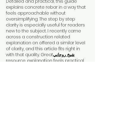
Detailed and practical, this guide 
explains concrete rebar in a way that 
feels approachable without 
oversimplifying. The step by step 
clarity is especially useful for readers 
new to the subject. I recently came 
across a construction related 
explanation on offered a similar level 
of clarity, and this article fits right in 
with that quality. Great
روحاني
شيخ
resource. explanation feels practical 
for everyday 
rauhane
 users. I checked 
recommended tools on 
https://www.eljnoub.com
s3udy
q8yat
elso9
Like
Reply
Mv Crash
Feb 25