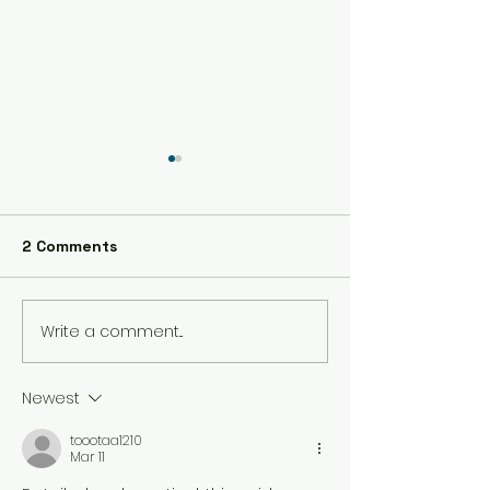
2 Comments
教育普及活動
Write a comment...
次世代型健康管理手法研
究 GreenChord
Newest
toootaa1210
Mar 11