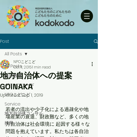
Post
All Posts
NPOこどこど
All Posts
Oct 11, 2015
1 min read
地方自治体への提案
経済教室
GOINAKA
グリーンコード
NPOこどこど
Updated:
Sep 1, 2019
Service
若者の流出や少子化による過疎化や地
地方自治体コンサル
場産業の衰退、財政難など、多くの地
採用
方自治体は社会環境に 起因する様々な
問題を抱えています。私たちは各自治