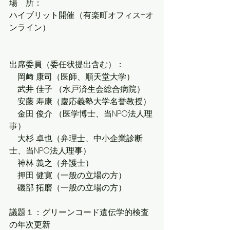
場　所：　
ハイブリット開催（有楽町オフィス+オ
ンライン）
出席委員（委任状提出含む）：
　岡﨑 康司（医師、順天堂大学）
　武井 佳子 （水戸済生会総合病院）
　安藤 寿康（慶応義塾大学名誉教授）
　金田 俊介 （医学博士、当NPO法人理
事）
　大杉 卓也（弁理士、中小企業診断
士、当NPO法人理事）
　神林 義之（弁護士）
　押田 健寛（一般の立場の方）
　磯部 拓磨（一般の立場の方）
議題１：
グリーンコード遺伝学的検査
の年次更新