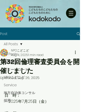
Post
All Posts
NPOこどこど
All Posts
Aug 4, 2025
1 min read
第32回倫理審査委員会を開
経済教室
催しました
グリーンコード
NPOこどこど
Updated:
Sep 26, 2025
Service
地方自治体コンサル
日　時：
採用
　2025年7月25日（金）