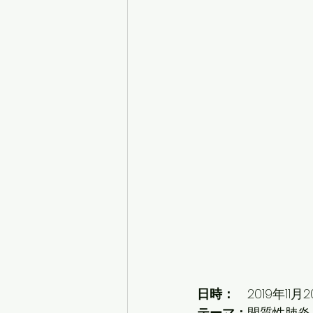
日時：
　2019年11月20
テーマ：
間質性肺炎