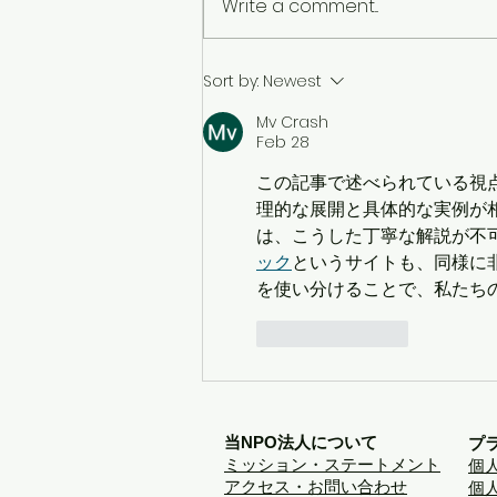
Write a comment...
Webフロントエンジニア募
Sort by:
Newest
集！（常勤）
Mv Crash
Feb 28
この記事で述べられている視
理的な展開と具体的な実例が
は、こうした丁寧な解説が不
ック
というサイトも、同様に
を使い分けることで、私たち
Like
Reply
当NPO法人について
プ
ミッション・ステートメント
個
アクセス・お問い合わせ
個