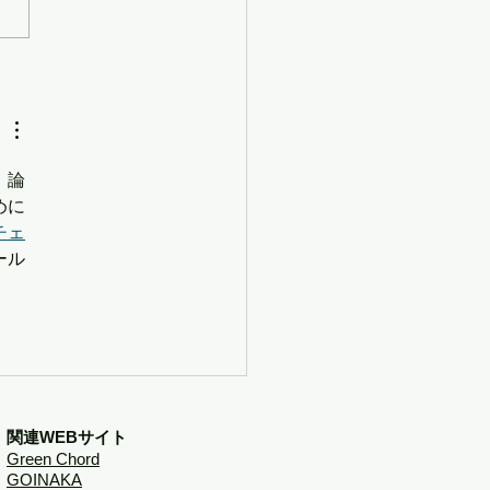
病予防支援事業を完了
。論
めに
チェ
ール
関連WEBサイト
Green Chord
​GOINAKA