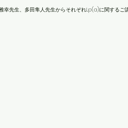
雅幸先生、多田隼人先生からそれぞれLp(a)に関するご