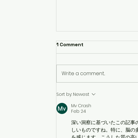
1 Comment
Write a comment...
【12/3開催】リポタンパク
Sort by:
Newest
(a)講演会 GreenChord研究
Mv Crash
会
Feb 24
深い洞察に基づいたこの記事
しいものですね。特に、脳の
を感じます。こうした質の高