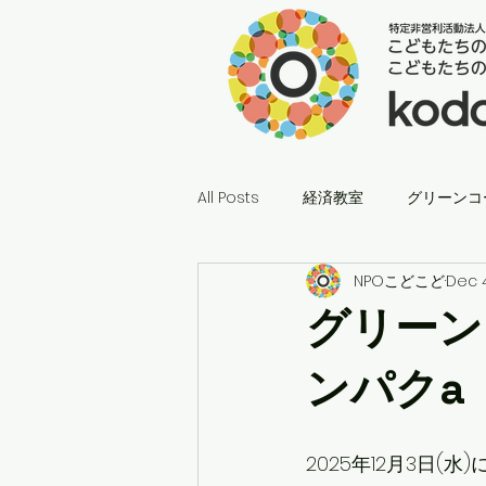
All Posts
経済教室
グリーンコ
NPOこどこど
Dec 
グリーン
ンパクa［
2025年12月3日